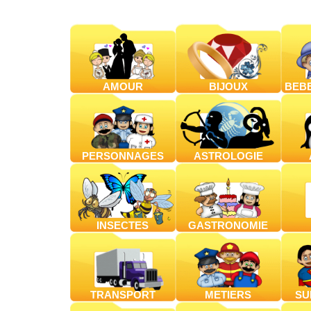
AMOUR
BIJOUX
BEBE
PERSONNAGES
ASTROLOGIE
INSECTES
GASTRONOMIE
TRANSPORT
METIERS
SU