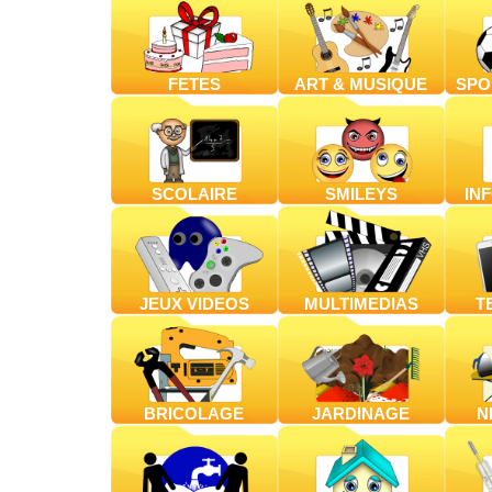
FETES
ART & MUSIQUE
SPO
SCOLAIRE
SMILEYS
IN
JEUX VIDEOS
MULTIMEDIAS
T
BRICOLAGE
JARDINAGE
N