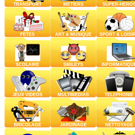
TRANSPORT
METIERS
SUPER-HERO
FETES
ART & MUSIQUE
SPORT & LOISI
SCOLAIRE
SMILEYS
INFORMATIQU
JEUX VIDEOS
MULTIMEDIAS
TELEPHONIE
BRICOLAGE
JARDINAGE
NETTOYAGE