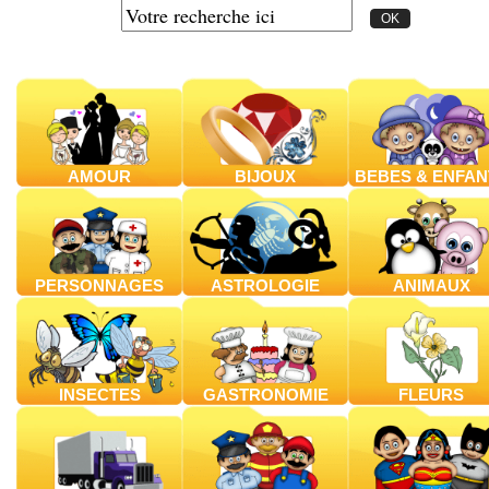
AMOUR
BIJOUX
BEBES & ENFAN
PERSONNAGES
ASTROLOGIE
ANIMAUX
INSECTES
GASTRONOMIE
FLEURS