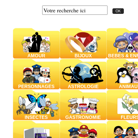
AMOUR
BIJOUX
BEBES & EN
PERSONNAGES
ASTROLOGIE
ANIMAU
INSECTES
GASTRONOMIE
FLEUR