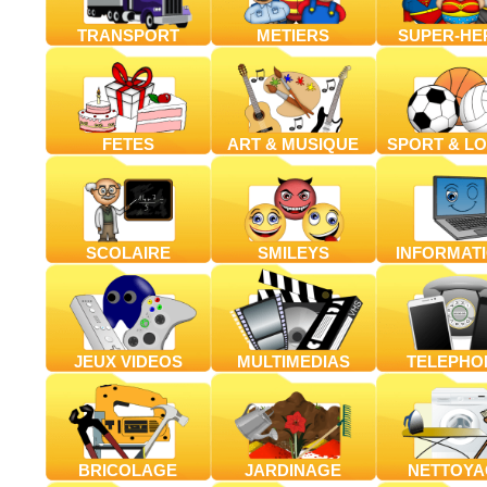
TRANSPORT
METIERS
SUPER-HE
FETES
ART & MUSIQUE
SPORT & LO
SCOLAIRE
SMILEYS
INFORMAT
JEUX VIDEOS
MULTIMEDIAS
TELEPHO
BRICOLAGE
JARDINAGE
NETTOYA