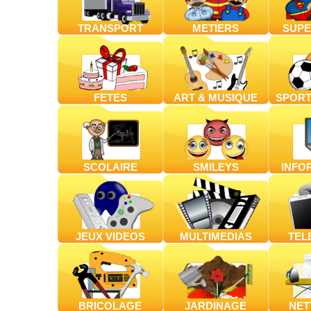
TRANSPORT
METIERS
SUPE
FETES
ART & MUSIQUE
SPORT
SCOLAIRE
SMILEYS
INFO
JEUX VIDEOS
MULTIMEDIAS
TEL
BRICOLAGE
JARDINAGE
NET