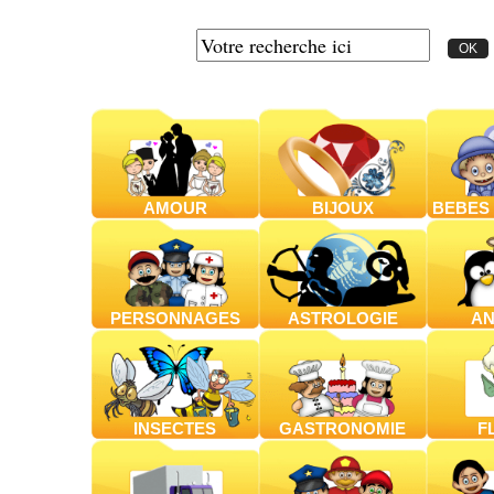
AMOUR
BIJOUX
BEBES
PERSONNAGES
ASTROLOGIE
AN
INSECTES
GASTRONOMIE
F