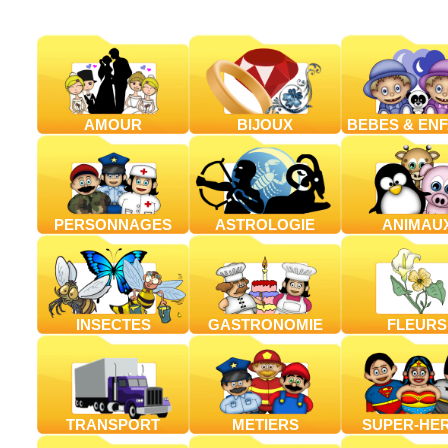
AMOUR
BIJOUX
BEBES & EN
PERSONNAGES
ASTROLOGIE
ANIMAU
INSECTES
GASTRONOMIE
FLEURS
TRANSPORT
METIERS
SUPER-HE