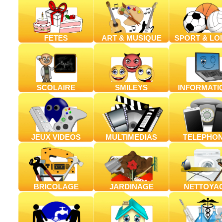
FETES
ART & MUSIQUE
SPORT & LOI
SCOLAIRE
SMILEYS
INFORMATI
JEUX VIDEOS
MULTIMEDIAS
TELEPHON
BRICOLAGE
JARDINAGE
NETTOYA