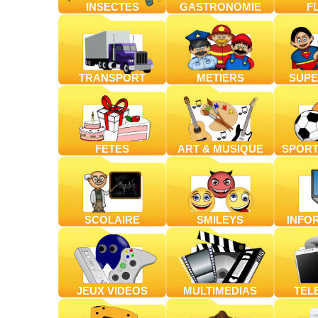
INSECTES
GASTRONOMIE
F
TRANSPORT
METIERS
SUPE
FETES
ART & MUSIQUE
SPORT
SCOLAIRE
SMILEYS
INFO
JEUX VIDEOS
MULTIMEDIAS
TEL