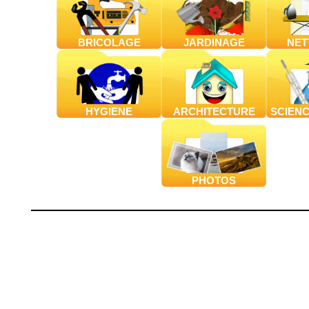
BRICOLAGE
JARDINAGE
NET
HYGIENE
ARCHITECTURE
SCIENC
PHOTOS