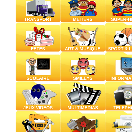
TRANSPORT
METIERS
SUPER-H
FETES
ART & MUSIQUE
SPORT & L
SCOLAIRE
SMILEYS
INFORMA
JEUX VIDEOS
MULTIMEDIAS
TELEPH